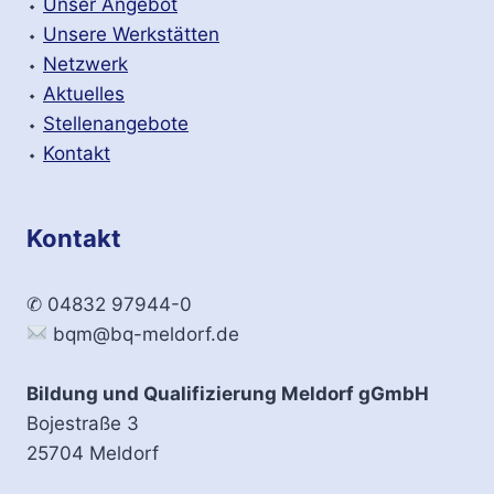
⬩
Unser Angebot
:
⬩
Unsere Werkstätten
⬩
Netzwerk
⬩
Aktuelles
⬩
Stellenangebote
⬩
Kontakt
Kontakt
✆ 04832 97944-0
bqm@bq-meldorf.de
Bildung und Qualifizierung Meldorf gGmbH
Bojestraße 3
25704 Meldorf