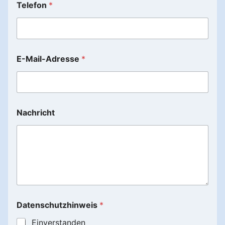
Telefon
*
E-Mail-Adresse
*
T
Nachricht
e
l
e
f
o
n
N
a
m
e
Datenschutzhinweis
*
N
a
Einverstanden