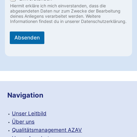
c
Hiermit erkläre ich mich einverstanden, dass die
h
abgesendeten Daten nur zum Zwecke der Bearbeitung
r
deines Anliegens verarbeitet werden. Weitere
i
Informationen findest du in unserer Datenschutzerklärung.
c
h
t
Absenden
A
l
t
e
r
n
Navigation
a
t
⬩
Unser Leitbild
i
⬩
Über uns
v
⬩
Qualitätsmanagement AZAV
e