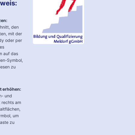
nweis:
zen:
hnitt, den
en, mit der
dy oder per
les
n auf das
len-Symbol,
lesen zu
t erhöhen:
n- und
2 rechts am
altflächen,
ymbol, um
aste zu