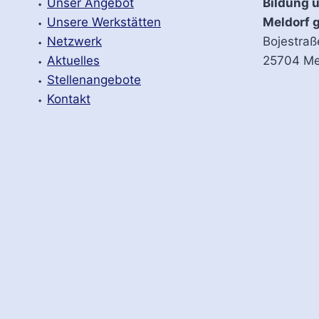
⬩
Unser Angebot
Bildung u
⬩
Unsere Werkstätten
Meldorf
⬩
Netzwerk
Bojestraß
⬩
Aktuelles
25704 Me
⬩
Stellenangebote
⬩
Kontakt