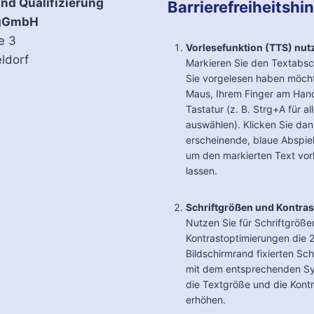
nd Qualifizierung
Barrierefreiheitshi
 gGmbH
e 3
Vorlesefunktion (TTS) nut
ldorf
Markieren Sie den Textabsc
Sie vorgelesen haben möcht
Maus, Ihrem Finger am Han
Tastatur (z. B. Strg+A für al
auswählen). Klicken Sie dan
erscheinende, blaue Abspie
um den markierten Text vor
lassen.
Schriftgrößen und Kontras
Nutzen Sie für Schriftgröße
Kontrastoptimierungen die 
Bildschirmrand fixierten Sch
mit dem entsprechenden S
die Textgröße und die Kontr
erhöhen.