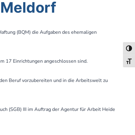
 Meldorf
r Haftung (BQM) die Aufgaben des ehemaligen
Umsch
em 17 Einrichtungen angeschlossen sind.
Schri
den Beruf vorzubereiten und in die Arbeitswelt zu
h (SGB) III im Auftrag der Agentur für Arbeit Heide