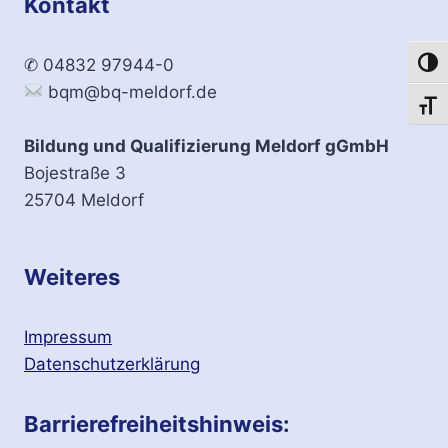
Kontakt
✆ 04832 97944-0
Umsch
bqm@bq-meldorf.de
Schri
Bildung und Qualifizierung Meldorf gGmbH
Bojestraße 3
25704 Meldorf
Weiteres
Impressum
Datenschutzerklärung
Barrierefreiheitshinweis: