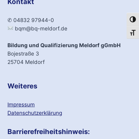
Kontakt
✆ 04832 97944-0
Umsch
bqm@bq-meldorf.de
Schri
Bildung und Qualifizierung Meldorf gGmbH
Bojestraße 3
25704 Meldorf
Weiteres
Impressum
Datenschutzerklärung
Barrierefreiheitshinweis: